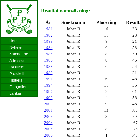
Resultat namnsökning:
År
Smeknamn
Placering
Result
1981
Johan R
10
33
1982
Johan R
11
23
Hem
1983
Johan R
8
21
Nyheter
1984
Johan R
6
53
1985
Johan R
8
50
Kalendarie
1986
Johan R
8
45
Adresser
1988
Johan R
6
54
Resultat
1989
Johan R
11
21
Protokoll
1991
Johan R
6
48
Historia
1994
Johan R
11
35
Fotogalleri
1996
Johan R
2
61
Länkar
1999
Johan R
4
58
2000
Johan R
9
45
2001
Johan R
13
180
2003
Johan R
8
168
2004
Johan R
11
167
2005
Johan R
8
176
2006
Johan R
1
148