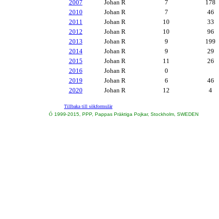
2007
Johan R
7
178
2010
Johan R
7
46
2011
Johan R
10
33
2012
Johan R
10
96
2013
Johan R
9
199
2014
Johan R
9
29
2015
Johan R
11
26
2016
Johan R
0
2019
Johan R
6
46
2020
Johan R
12
4
Tillbaka till sökformulär
Ó
1999-2015, PPP, Pappas Präktiga Pojkar, Stockholm, SWEDEN